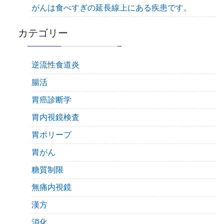
がんは食べすぎの延長線上にある疾患です。
カテゴリー
逆流性食道炎
腸活
胃癌診断学
胃内視鏡検査
胃ポリープ
胃がん
糖質制限
無痛内視鏡
漢方
消化