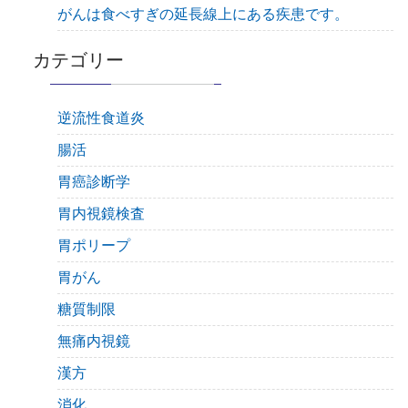
がんは食べすぎの延長線上にある疾患です。
カテゴリー
逆流性食道炎
腸活
胃癌診断学
胃内視鏡検査
胃ポリープ
胃がん
糖質制限
無痛内視鏡
漢方
消化