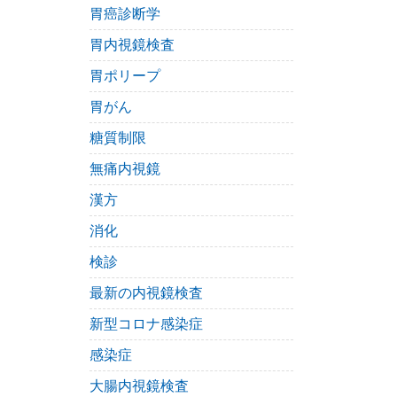
胃癌診断学
胃内視鏡検査
胃ポリープ
胃がん
糖質制限
無痛内視鏡
漢方
消化
検診
最新の内視鏡検査
新型コロナ感染症
感染症
大腸内視鏡検査