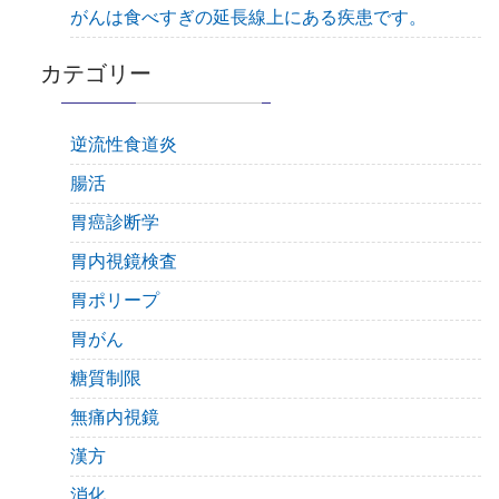
がんは食べすぎの延長線上にある疾患です。
カテゴリー
逆流性食道炎
腸活
胃癌診断学
胃内視鏡検査
胃ポリープ
胃がん
糖質制限
無痛内視鏡
漢方
消化