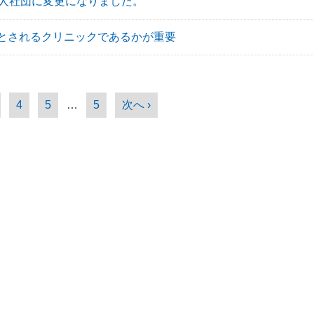
法人社団に変更になりました。
とされるクリニックであるかが重要
4
5
…
5
次へ ›