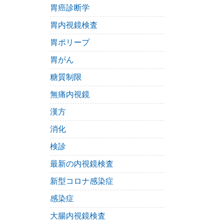
胃癌診断学
胃内視鏡検査
胃ポリープ
胃がん
糖質制限
無痛内視鏡
漢方
消化
検診
最新の内視鏡検査
新型コロナ感染症
感染症
大腸内視鏡検査