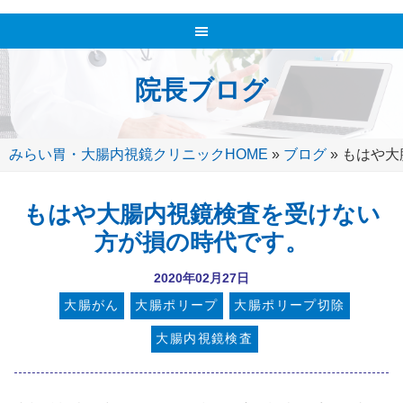
院長ブログ
みらい胃・大腸内視鏡クリニックHOME
»
ブログ
»
もはや大
もはや大腸内視鏡検査を受けない
方が損の時代です。
2020年02月27日
大腸がん
大腸ポリープ
大腸ポリープ切除
大腸内視鏡検査