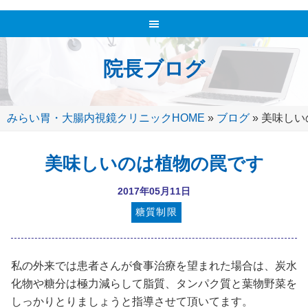
院長ブログ
みらい胃・大腸内視鏡クリニックHOME
»
ブログ
»
美味しい
美味しいのは植物の罠です
2017年05月11日
糖質制限
私の外来では患者さんが食事治療を望まれた場合は、炭水
化物や糖分は極力減らして脂質、タンパク質と葉物野菜を
しっかりとりましょうと指導させて頂いてます。