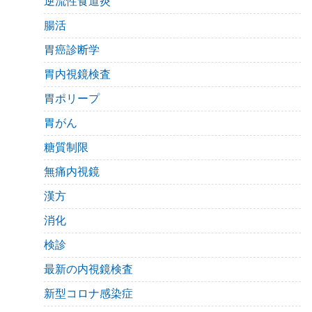
逆流性食道炎
腸活
胃癌診断学
胃内視鏡検査
胃ポリープ
胃がん
糖質制限
無痛内視鏡
漢方
消化
検診
最新の内視鏡検査
新型コロナ感染症